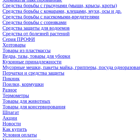
Средства борьбы с грызунами (мыши, крысы, кроты)
Средства борьбы с комарами, клещами, мухи, осы и др.
Средства борьбы с насекомыми-вредителями
Средства борьбы с сорняками
Средства защиты для водоемов
Средства от болезней растений
Серия ПРОФИ
Хозтовары
Товары из пластмассы
Ведра, тазы, товары для уборки
Кухонные принадлежности
Мусорные мешки, пакеты майка, грипперы, посуда одноразова
Перчатки и средства защиты
Пикник
Поилки, кормушки
Разное
Термометры
Товары для животных
Товары для консервирования
Шпагат
Акции
Новости
Как купить
Условия оплаты