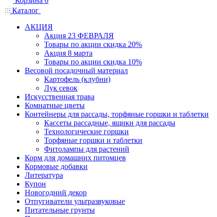
Корзина
0
Каталог
АКЦИЯ
Акция 23 ФЕВРАЛЯ
Товары по акции скидка 20%
Акция 8 марта
Товары по акции скидка 10%
Весовой посадочный материал
Картофель (клубни)
Лук севок
Искусственная трава
Комнатные цветы
Контейнеры для рассады, торфяные горшки и таблетки
Кассеты рассадные, ящики для рассады
Технологические горшки
Торфяные горшки и таблетки
Фитолампы для растений
Корм для домашних питомцев
Кормовые добавки
Литература
Купон
Новогодний декор
Отпугиватели ультразвуковые
Питательные грунты