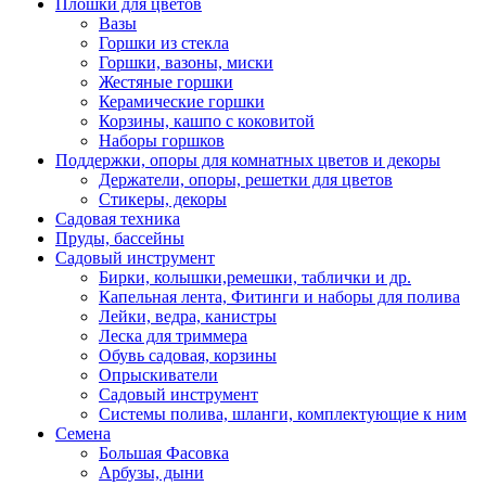
Плошки для цветов
Вазы
Горшки из стекла
Горшки, вазоны, миски
Жестяные горшки
Керамические горшки
Корзины, кашпо с коковитой
Наборы горшков
Поддержки, опоры для комнатных цветов и декоры
Держатели, опоры, решетки для цветов
Стикеры, декоры
Садовая техника
Пруды, бассейны
Садовый инструмент
Бирки, колышки,ремешки, таблички и др.
Капельная лента, Фитинги и наборы для полива
Лейки, ведра, канистры
Леска для триммера
Обувь садовая, корзины
Опрыскиватели
Садовый инструмент
Системы полива, шланги, комплектующие к ним
Семена
Большая Фасовка
Арбузы, дыни