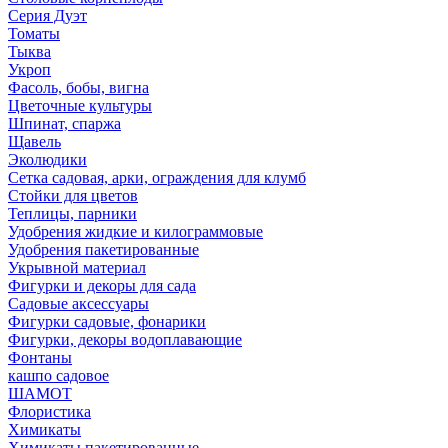
Серия Дуэт
Томаты
Тыква
Укроп
Фасоль, бобы, вигна
Цветочные культуры
Шпинат, спаржа
Щавель
Эколюдики
Сетка садовая, арки, ограждения для клумб
Стойки для цветов
Теплицы, парники
Удобрения жидкие и килограммовые
Удобрения пакетированные
Укрывной материал
Фигурки и декоры для сада
Садовые аксессуары
Фигурки садовые, фонарики
Фигурки, декоры водоплавающие
Фонтаны
кашпо садовое
ШАМОТ
Флористика
Химикаты
Химикаты пакетированные