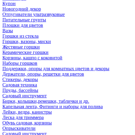
Купон
Новогодний декор
Отпугиватели ультразвуковые
Питательные грунты
Плошки для цветов
Вазы
Горшки из стекла
Горшки, вазоны, миски
Жестяные горшки
Керамические горшки
Корзины, кашпо с коковитой
Наборы горшков
Поддержки, опоры для комнатных цветов и декоры
Держатели, опоры, решетки для цветов
Стикеры, декоры
Садовая техника
Пруды, бассейны
Садовый инструмент
Бирки, колышки,ремешки, таблички и др.
Капельная лента, Фитинги и наборы для полива
Лейки, ведра, канистры
Леска для триммера
Обувь садовая, корзины
Опрыскиватели
Садовый инструмент