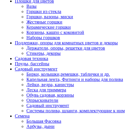
Плошки для цветов
Вазы
Горшки из стекла
Горшки, вазоны, миски
Жестяные горшки
Керамические горшки
Корзины, кашпо с коковитой
Наборы горшков
Поддержки, опоры для комнатных цветов и декоры
Держатели, опоры, решетки для цветов
Стикеры, декоры
Садовая техника
Пруды, бассейны
Садовый инструмент
Бирки, колышки,ремешки, таблички и др.
Капельная лента, Фитинги и наборы для полива
Лейки, ведра, канистры
Леска для триммера
Обувь садовая, корзины
Опрыскиватели
Садовый инструмент
Системы полива, шланги, комплектующие к ним
Семена
Большая Фасовка
Арбузы, дыни