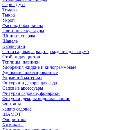
Серия Дуэт
Томаты
Тыква
Укроп
Фасоль, бобы, вигна
Цветочные культуры
Шпинат, спаржа
Щавель
Эколюдики
Сетка садовая, арки, ограждения для клумб
Стойки для цветов
Теплицы, парники
Удобрения жидкие и килограммовые
Удобрения пакетированные
Укрывной материал
Фигурки и декоры для сада
Садовые аксессуары
Фигурки садовые, фонарики
Фигурки, декоры водоплавающие
Фонтаны
кашпо садовое
ШАМОТ
Флористика
Химикаты
Химикаты пакетированные