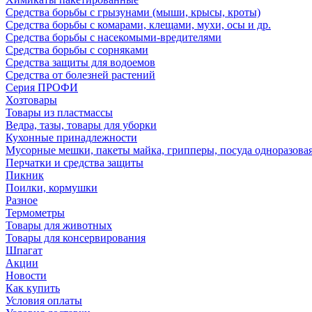
Средства борьбы с грызунами (мыши, крысы, кроты)
Средства борьбы с комарами, клещами, мухи, осы и др.
Средства борьбы с насекомыми-вредителями
Средства борьбы с сорняками
Средства защиты для водоемов
Средства от болезней растений
Серия ПРОФИ
Хозтовары
Товары из пластмассы
Ведра, тазы, товары для уборки
Кухонные принадлежности
Мусорные мешки, пакеты майка, грипперы, посуда одноразова
Перчатки и средства защиты
Пикник
Поилки, кормушки
Разное
Термометры
Товары для животных
Товары для консервирования
Шпагат
Акции
Новости
Как купить
Условия оплаты