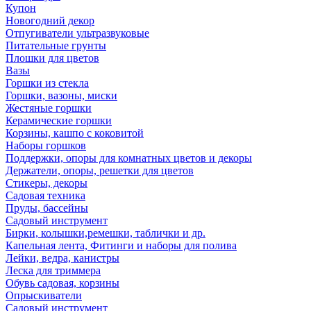
Купон
Новогодний декор
Отпугиватели ультразвуковые
Питательные грунты
Плошки для цветов
Вазы
Горшки из стекла
Горшки, вазоны, миски
Жестяные горшки
Керамические горшки
Корзины, кашпо с коковитой
Наборы горшков
Поддержки, опоры для комнатных цветов и декоры
Держатели, опоры, решетки для цветов
Стикеры, декоры
Садовая техника
Пруды, бассейны
Садовый инструмент
Бирки, колышки,ремешки, таблички и др.
Капельная лента, Фитинги и наборы для полива
Лейки, ведра, канистры
Леска для триммера
Обувь садовая, корзины
Опрыскиватели
Садовый инструмент