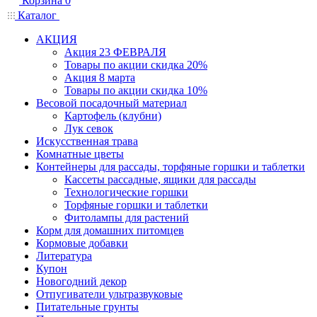
Корзина
0
Каталог
АКЦИЯ
Акция 23 ФЕВРАЛЯ
Товары по акции скидка 20%
Акция 8 марта
Товары по акции скидка 10%
Весовой посадочный материал
Картофель (клубни)
Лук севок
Искусственная трава
Комнатные цветы
Контейнеры для рассады, торфяные горшки и таблетки
Кассеты рассадные, ящики для рассады
Технологические горшки
Торфяные горшки и таблетки
Фитолампы для растений
Корм для домашних питомцев
Кормовые добавки
Литература
Купон
Новогодний декор
Отпугиватели ультразвуковые
Питательные грунты