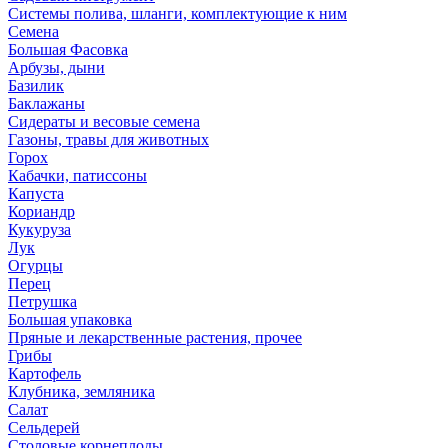
Системы полива, шланги, комплектующие к ним
Семена
Большая Фасовка
Арбузы, дыни
Базилик
Баклажаны
Сидераты и весовые семена
Газоны, травы для животных
Горох
Кабачки, патиссоны
Капуста
Кориандр
Кукуруза
Лук
Огурцы
Перец
Петрушка
Большая упаковка
Пряные и лекарственные растения, прочее
Грибы
Картофель
Клубника, земляника
Салат
Сельдерей
Столовые корнеплоды