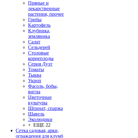
Пряные и
лекарственные
растения, прочее
Грибы
Картофель
Клубника,
земляника
Салат
Сельдерей
Столовые
корнеплоды
Серия Дуэт
Томаты
Тыква
Укроп
Фасоль, бобы,
вигна
Цветочные
культуры
Шпинат, спаржа
Щавель
Эколюдики
+ ЕЩЕ 22
Сетка садовая, арки,
ограждения для клумб