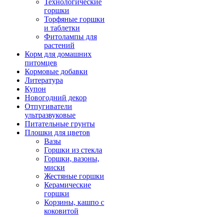
Технологические
горшки
Торфяные горшки
и таблетки
Фитолампы для
растений
Корм для домашних
питомцев
Кормовые добавки
Литература
Купон
Новогодний декор
Отпугиватели
ультразвуковые
Питательные грунты
Плошки для цветов
Вазы
Горшки из стекла
Горшки, вазоны,
миски
Жестяные горшки
Керамические
горшки
Корзины, кашпо с
коковитой