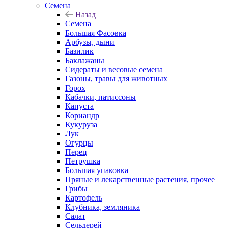
Семена
Назад
Семена
Большая Фасовка
Арбузы, дыни
Базилик
Баклажаны
Сидераты и весовые семена
Газоны, травы для животных
Горох
Кабачки, патиссоны
Капуста
Кориандр
Кукуруза
Лук
Огурцы
Перец
Петрушка
Большая упаковка
Пряные и лекарственные растения, прочее
Грибы
Картофель
Клубника, земляника
Салат
Сельдерей