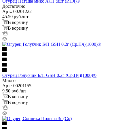
Огурец Наташа микс АЛТ 5шт (Р.Пч)®
Достаточно
Арт.: 00201222
45.50
руб.
/шт
В корзину
В корзину
Огурец Голубчик Б/П GSH 0,2г (Ср.Пч)(1000)®
Много
Арт.: 00201155
9.50
руб.
/шт
В корзину
В корзину