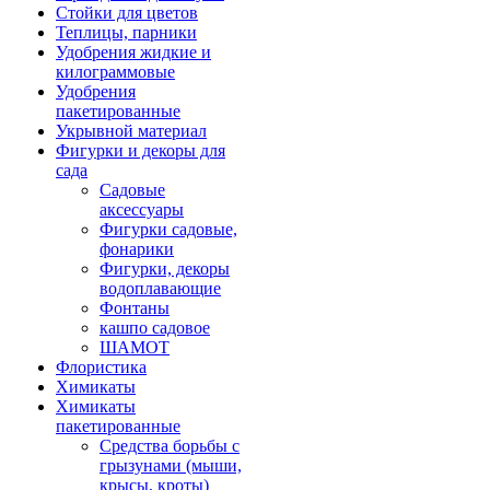
Стойки для цветов
Теплицы, парники
Удобрения жидкие и
килограммовые
Удобрения
пакетированные
Укрывной материал
Фигурки и декоры для
сада
Садовые
аксессуары
Фигурки садовые,
фонарики
Фигурки, декоры
водоплавающие
Фонтаны
кашпо садовое
ШАМОТ
Флористика
Химикаты
Химикаты
пакетированные
Средства борьбы с
грызунами (мыши,
крысы, кроты)