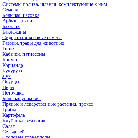
Системы полива, шланги, комплектующие к ним
Семена
Большая Фасовка
Арбузы, дыни
Базилик
Баклажаны
Сидераты и весовые семена
Газоны, травы для животных
Горох
Кабачки, патиссоны
Капуста
Кориандр
Кукуруза
Лук
Огурцы
Перец
Петрушка
Большая упаковка
Пряные и лекарственные растения, прочее
Грибы
Картофель
Клубника, земляника
Салат
Сельдерей
Столовые корнеплоды