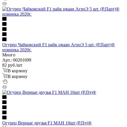
Огурец Чайковский F1 райк цваан АгроЭ 5 шт. (Р.Парт)®
новинка 2020г.
Много
Арт.: 00201699
82
руб.
/шт
В корзину
В корзину
Огурец Верные друзья F1 МАН 10шт (Р.Пч)®