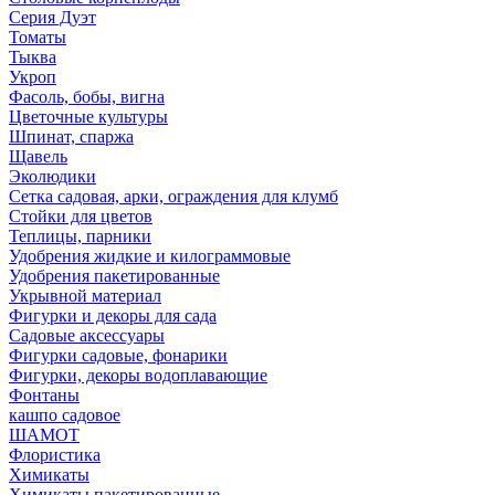
Серия Дуэт
Томаты
Тыква
Укроп
Фасоль, бобы, вигна
Цветочные культуры
Шпинат, спаржа
Щавель
Эколюдики
Сетка садовая, арки, ограждения для клумб
Стойки для цветов
Теплицы, парники
Удобрения жидкие и килограммовые
Удобрения пакетированные
Укрывной материал
Фигурки и декоры для сада
Садовые аксессуары
Фигурки садовые, фонарики
Фигурки, декоры водоплавающие
Фонтаны
кашпо садовое
ШАМОТ
Флористика
Химикаты
Химикаты пакетированные