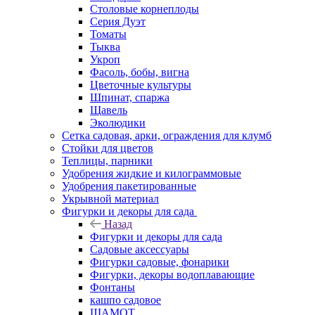
Столовые корнеплоды
Серия Дуэт
Томаты
Тыква
Укроп
Фасоль, бобы, вигна
Цветочные культуры
Шпинат, спаржа
Щавель
Эколюдики
Сетка садовая, арки, ограждения для клумб
Стойки для цветов
Теплицы, парники
Удобрения жидкие и килограммовые
Удобрения пакетированные
Укрывной материал
Фигурки и декоры для сада
Назад
Фигурки и декоры для сада
Садовые аксессуары
Фигурки садовые, фонарики
Фигурки, декоры водоплавающие
Фонтаны
кашпо садовое
ШАМОТ