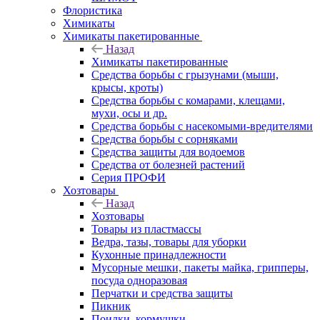
Флористика
Химикаты
Химикаты пакетированные
Назад
Химикаты пакетированные
Средства борьбы с грызунами (мыши,
крысы, кроты)
Средства борьбы с комарами, клещами,
мухи, осы и др.
Средства борьбы с насекомыми-вредителями
Средства борьбы с сорняками
Средства защиты для водоемов
Средства от болезней растений
Серия ПРОФИ
Хозтовары
Назад
Хозтовары
Товары из пластмассы
Ведра, тазы, товары для уборки
Кухонные принадлежности
Мусорные мешки, пакеты майка, грипперы,
посуда одноразовая
Перчатки и средства защиты
Пикник
Поилки, кормушки