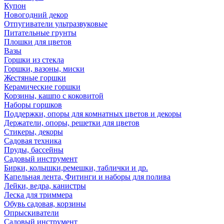
Купон
Новогодний декор
Отпугиватели ультразвуковые
Питательные грунты
Плошки для цветов
Вазы
Горшки из стекла
Горшки, вазоны, миски
Жестяные горшки
Керамические горшки
Корзины, кашпо с коковитой
Наборы горшков
Поддержки, опоры для комнатных цветов и декоры
Держатели, опоры, решетки для цветов
Стикеры, декоры
Садовая техника
Пруды, бассейны
Садовый инструмент
Бирки, колышки,ремешки, таблички и др.
Капельная лента, Фитинги и наборы для полива
Лейки, ведра, канистры
Леска для триммера
Обувь садовая, корзины
Опрыскиватели
Садовый инструмент