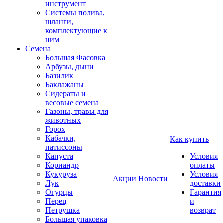
инструмент
Системы полива,
шланги,
комплектующие к
ним
Семена
Большая Фасовка
Арбузы, дыни
Базилик
Баклажаны
Сидераты и
весовые семена
Газоны, травы для
животных
Горох
Кабачки,
Как купить
патиссоны
Капуста
Условия
Кориандр
оплаты
Кукуруза
Условия
Акции
Новости
Лук
доставки
Огурцы
Гарантия
Перец
и
Петрушка
возврат
Большая упаковка