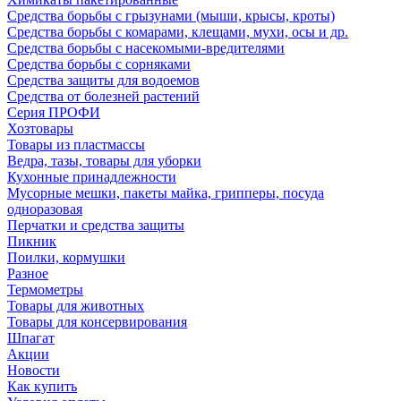
Средства борьбы с грызунами (мыши, крысы, кроты)
Средства борьбы с комарами, клещами, мухи, осы и др.
Средства борьбы с насекомыми-вредителями
Средства борьбы с сорняками
Средства защиты для водоемов
Средства от болезней растений
Серия ПРОФИ
Хозтовары
Товары из пластмассы
Ведра, тазы, товары для уборки
Кухонные принадлежности
Мусорные мешки, пакеты майка, грипперы, посуда
одноразовая
Перчатки и средства защиты
Пикник
Поилки, кормушки
Разное
Термометры
Товары для животных
Товары для консервирования
Шпагат
Акции
Новости
Как купить