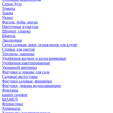
Серия Дуэт
Томаты
Тыква
Укроп
Фасоль, бобы, вигна
Цветочные культуры
Шпинат, спаржа
Щавель
Эколюдики
Сетка садовая, арки, ограждения для клумб
Стойки для цветов
Теплицы, парники
Удобрения жидкие и килограммовые
Удобрения пакетированные
Укрывной материал
Фигурки и декоры для сада
Садовые аксессуары
Фигурки садовые, фонарики
Фигурки, декоры водоплавающие
Фонтаны
кашпо садовое
ШАМОТ
Флористика
Химикаты
Химикаты пакетированные