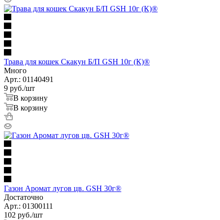
Трава для кошек Скакун Б/П GSH 10г (К)®
Много
Арт.: 01140491
9
руб.
/шт
В корзину
В корзину
Газон Аромат лугов цв. GSH 30г®
Достаточно
Арт.: 01300111
102
руб.
/шт