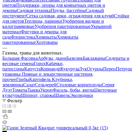
цветов
Поддержки, опоры для комнатных цветов и
декоры
Садовая техника
Пруды, бассейны
Садовый
инструмент
Сетка садовая, арки, ограждения для клумб
Стойки
для цветов
Теплицы, парники
Удобрения жидкие и
килограммовые
Удобрения пакетированные
Укрывной
материал
Фигурки и декоры для
сада
Флористика
Химикаты
Химикаты
пакетированные
Хозтовары
—
Газоны, травы для животных
Большая Фасовка
Арбузы, дыни
Базилик
Баклажаны
Сидераты и
весовые семена
Горох
Кабачки,
патиссоны
Капуста
Кориандр
Кукуруза
Лук
Огурцы
Перец
Петруш
упаковка
Пряные и лекарственные растения,
прочее
Грибы
Картофель
Клубника,
земляника
Салат
Сельдерей
Столовые корнеплоды
Серия
Дуэт
Томаты
Тыква
Укроп
Фасоль, бобы, вигна
Цветочные
культуры
Шпинат, спаржа
Щавель
Эколюдики
Фильтр