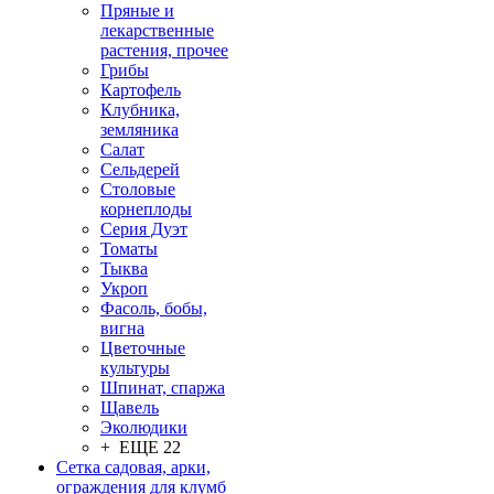
Пряные и
лекарственные
растения, прочее
Грибы
Картофель
Клубника,
земляника
Салат
Сельдерей
Столовые
корнеплоды
Серия Дуэт
Томаты
Тыква
Укроп
Фасоль, бобы,
вигна
Цветочные
культуры
Шпинат, спаржа
Щавель
Эколюдики
+ ЕЩЕ 22
Сетка садовая, арки,
ограждения для клумб