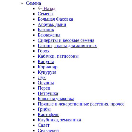
Семена
Назад
Семена
Большая Фасовка
Арбузы, дыни
Базилик
Баклажаны
Сидераты и весовые семена
Газоны, травы для животных
Горох
Кабачки, патиссоны
Капуста
Кориандр
Кукуруза
Лук
Огурцы
Перец
Петрушка
Большая упаковка
Пряные и лекарственные растения, прочее
Грибы
Картофель
Клубника, земляника
Салат
Сельдерей