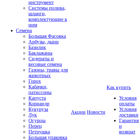
инструмент
Системы полива,
шланги,
комплектующие к
ним
Семена
Большая Фасовка
Арбузы, дыни
Базилик
Баклажаны
Сидераты и
весовые семена
Газоны, травы для
животных
Горох
Кабачки,
Как купить
патиссоны
Капуста
Условия
Кориандр
оплаты
Кукуруза
Условия
Акции
Новости
Лук
доставки
Огурцы
Гарантия
Перец
и
Петрушка
возврат
Большая упаковка