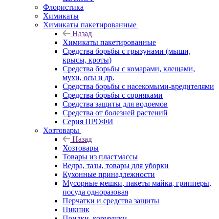
Флористика
Химикаты
Химикаты пакетированные
Назад
Химикаты пакетированные
Средства борьбы с грызунами (мыши,
крысы, кроты)
Средства борьбы с комарами, клещами,
мухи, осы и др.
Средства борьбы с насекомыми-вредителями
Средства борьбы с сорняками
Средства защиты для водоемов
Средства от болезней растений
Серия ПРОФИ
Хозтовары
Назад
Хозтовары
Товары из пластмассы
Ведра, тазы, товары для уборки
Кухонные принадлежности
Мусорные мешки, пакеты майка, грипперы,
посуда одноразовая
Перчатки и средства защиты
Пикник
Поилки, кормушки