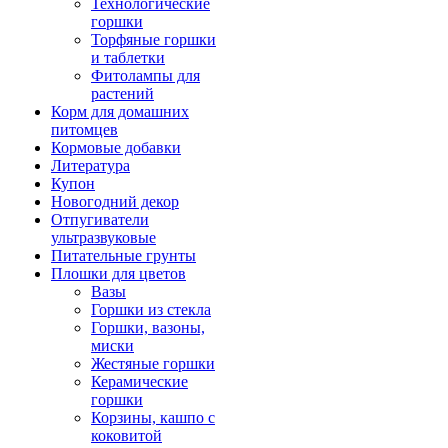
Технологические
горшки
Торфяные горшки
и таблетки
Фитолампы для
растений
Корм для домашних
питомцев
Кормовые добавки
Литература
Купон
Новогодний декор
Отпугиватели
ультразвуковые
Питательные грунты
Плошки для цветов
Вазы
Горшки из стекла
Горшки, вазоны,
миски
Жестяные горшки
Керамические
горшки
Корзины, кашпо с
коковитой