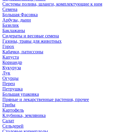
Системы полива, шланги, комплектующие к ним
Семена
Большая Фасовка
Арбузы, дыни
Базилик
Баклажаны
Сидераты и весовые семена
Газоны, травы для животных
Горох
Кабачки, патиссоны
Капуста
Кориандр
Кукуруза
Лук
Огурцы
Перец
Петрушка
Большая упаковка
Пряные и лекарственные растения, прочее
Грибы
Картофель
Клубника, земляника
Салат
Сельдерей
Столовые корнеплоды