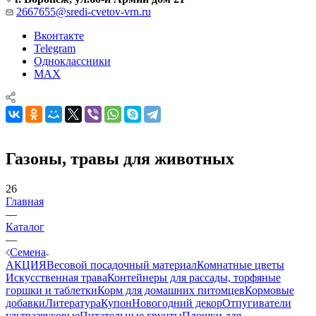
2667655@sredi-cvetov-vrn.ru
Вконтакте
Telegram
Одноклассники
MAX
Газоны, травы для животных
26
Главная
—
Каталог
—
Семена
АКЦИЯ
Весовой посадочный материал
Комнатные цветы
Искусственная трава
Контейнеры для рассады, торфяные
горшки и таблетки
Корм для домашних питомцев
Кормовые
добавки
Литература
Купон
Новогодний декор
Отпугиватели
ультразвуковые
Питательные грунты
Плошки для