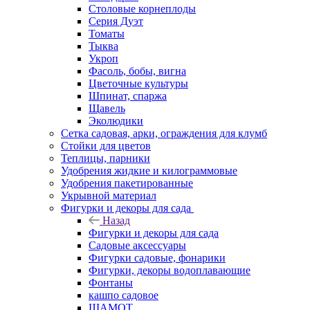
Столовые корнеплоды
Серия Дуэт
Томаты
Тыква
Укроп
Фасоль, бобы, вигна
Цветочные культуры
Шпинат, спаржа
Щавель
Эколюдики
Сетка садовая, арки, ограждения для клумб
Стойки для цветов
Теплицы, парники
Удобрения жидкие и килограммовые
Удобрения пакетированные
Укрывной материал
Фигурки и декоры для сада
Назад
Фигурки и декоры для сада
Садовые аксессуары
Фигурки садовые, фонарики
Фигурки, декоры водоплавающие
Фонтаны
кашпо садовое
ШАМОТ