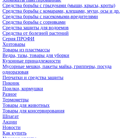
Средства борьбы с грызунами (мыши, крысы, кроты)
Средства борьбы с комарами, клещами, мухи, осы и др.
Средства борьбы с насекомыми-вредителями
Средства борьбы с сорняками
Средства защиты для водоемов
Средства от болезней растений
Серия ПРОФИ
Хозтовары
Товары из пластмассы
Ведра, тазы, товары для уборки
Кухонные принадлежности
Мусорные мешки, пакеты майка, грипперы, посуда
одноразовая
Перчатки и средства защиты
Пикник
Поилки, кормушки
Разное
Термометры
Товары для животных
Товары для консервирования
Шпагат
Акции
Новости
Как купить