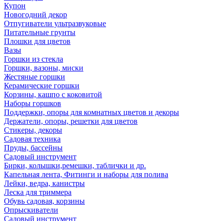
Купон
Новогодний декор
Отпугиватели ультразвуковые
Питательные грунты
Плошки для цветов
Вазы
Горшки из стекла
Горшки, вазоны, миски
Жестяные горшки
Керамические горшки
Корзины, кашпо с коковитой
Наборы горшков
Поддержки, опоры для комнатных цветов и декоры
Держатели, опоры, решетки для цветов
Стикеры, декоры
Садовая техника
Пруды, бассейны
Садовый инструмент
Бирки, колышки,ремешки, таблички и др.
Капельная лента, Фитинги и наборы для полива
Лейки, ведра, канистры
Леска для триммера
Обувь садовая, корзины
Опрыскиватели
Садовый инструмент