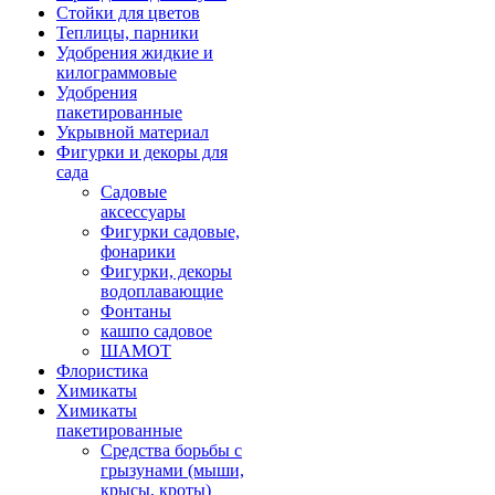
Стойки для цветов
Теплицы, парники
Удобрения жидкие и
килограммовые
Удобрения
пакетированные
Укрывной материал
Фигурки и декоры для
сада
Садовые
аксессуары
Фигурки садовые,
фонарики
Фигурки, декоры
водоплавающие
Фонтаны
кашпо садовое
ШАМОТ
Флористика
Химикаты
Химикаты
пакетированные
Средства борьбы с
грызунами (мыши,
крысы, кроты)