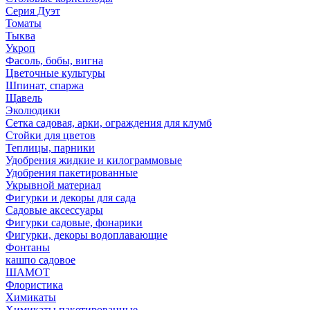
Серия Дуэт
Томаты
Тыква
Укроп
Фасоль, бобы, вигна
Цветочные культуры
Шпинат, спаржа
Щавель
Эколюдики
Сетка садовая, арки, ограждения для клумб
Стойки для цветов
Теплицы, парники
Удобрения жидкие и килограммовые
Удобрения пакетированные
Укрывной материал
Фигурки и декоры для сада
Садовые аксессуары
Фигурки садовые, фонарики
Фигурки, декоры водоплавающие
Фонтаны
кашпо садовое
ШАМОТ
Флористика
Химикаты
Химикаты пакетированные