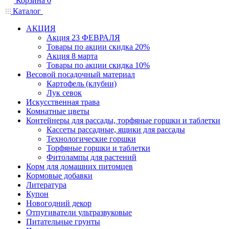
Корзина
0
Каталог
АКЦИЯ
Акция 23 ФЕВРАЛЯ
Товары по акции скидка 20%
Акция 8 марта
Товары по акции скидка 10%
Весовой посадочный материал
Картофель (клубни)
Лук севок
Искусственная трава
Комнатные цветы
Контейнеры для рассады, торфяные горшки и таблетки
Кассеты рассадные, ящики для рассады
Технологические горшки
Торфяные горшки и таблетки
Фитолампы для растений
Корм для домашних питомцев
Кормовые добавки
Литература
Купон
Новогодний декор
Отпугиватели ультразвуковые
Питательные грунты