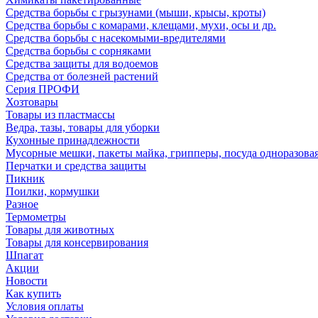
Средства борьбы с грызунами (мыши, крысы, кроты)
Средства борьбы с комарами, клещами, мухи, осы и др.
Средства борьбы с насекомыми-вредителями
Средства борьбы с сорняками
Средства защиты для водоемов
Средства от болезней растений
Серия ПРОФИ
Хозтовары
Товары из пластмассы
Ведра, тазы, товары для уборки
Кухонные принадлежности
Мусорные мешки, пакеты майка, грипперы, посуда одноразова
Перчатки и средства защиты
Пикник
Поилки, кормушки
Разное
Термометры
Товары для животных
Товары для консервирования
Шпагат
Акции
Новости
Как купить
Условия оплаты