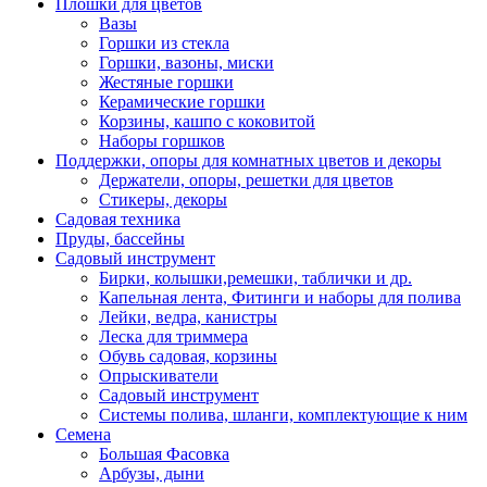
Плошки для цветов
Вазы
Горшки из стекла
Горшки, вазоны, миски
Жестяные горшки
Керамические горшки
Корзины, кашпо с коковитой
Наборы горшков
Поддержки, опоры для комнатных цветов и декоры
Держатели, опоры, решетки для цветов
Стикеры, декоры
Садовая техника
Пруды, бассейны
Садовый инструмент
Бирки, колышки,ремешки, таблички и др.
Капельная лента, Фитинги и наборы для полива
Лейки, ведра, канистры
Леска для триммера
Обувь садовая, корзины
Опрыскиватели
Садовый инструмент
Системы полива, шланги, комплектующие к ним
Семена
Большая Фасовка
Арбузы, дыни