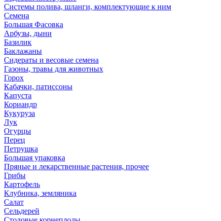
Системы полива, шланги, комплектующие к ним
Семена
Большая Фасовка
Арбузы, дыни
Базилик
Баклажаны
Сидераты и весовые семена
Газоны, травы для животных
Горох
Кабачки, патиссоны
Капуста
Кориандр
Кукуруза
Лук
Огурцы
Перец
Петрушка
Большая упаковка
Пряные и лекарственные растения, прочее
Грибы
Картофель
Клубника, земляника
Салат
Сельдерей
Столовые корнеплоды