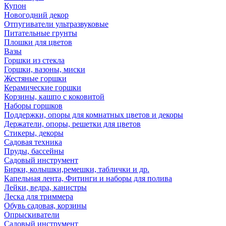
Купон
Новогодний декор
Отпугиватели ультразвуковые
Питательные грунты
Плошки для цветов
Вазы
Горшки из стекла
Горшки, вазоны, миски
Жестяные горшки
Керамические горшки
Корзины, кашпо с коковитой
Наборы горшков
Поддержки, опоры для комнатных цветов и декоры
Держатели, опоры, решетки для цветов
Стикеры, декоры
Садовая техника
Пруды, бассейны
Садовый инструмент
Бирки, колышки,ремешки, таблички и др.
Капельная лента, Фитинги и наборы для полива
Лейки, ведра, канистры
Леска для триммера
Обувь садовая, корзины
Опрыскиватели
Садовый инструмент