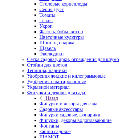
Столовые корнеплоды
Серия Дуэт
Томаты
Тыква
Укроп
Фасоль, бобы, вигна
Цветочные культуры
Шпинат, спаржа
Щавель
Эколюдики
Сетка садовая, арки, ограждения для клумб
Стойки для цветов
Теплицы, парники
Удобрения жидкие и килограммовые
Удобрения пакетированные
Укрывной материал
Фигурки и декоры для сада
Назад
Фигурки и декоры для сада
Садовые аксессуары
Фигурки садовые, фонарики
Фигурки, декоры водоплавающие
Фонтаны
кашпо садовое
ШАМОТ