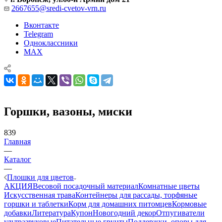
2667655@sredi-cvetov-vrn.ru
Вконтакте
Telegram
Одноклассники
MAX
Горшки, вазоны, миски
839
Главная
—
Каталог
—
Плошки для цветов
АКЦИЯ
Весовой посадочный материал
Комнатные цветы
Искусственная трава
Контейнеры для рассады, торфяные
горшки и таблетки
Корм для домашних питомцев
Кормовые
добавки
Литература
Купон
Новогодний декор
Отпугиватели
ультразвуковые
Питательные грунты
Поддержки, опоры для