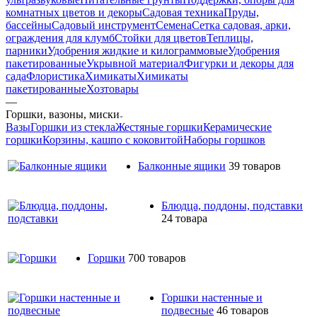
комнатных цветов и декоры
Садовая техника
Пруды,
бассейны
Садовый инструмент
Семена
Сетка садовая, арки,
ограждения для клумб
Стойки для цветов
Теплицы,
парники
Удобрения жидкие и килограммовые
Удобрения
пакетированные
Укрывной материал
Фигурки и декоры для
сада
Флористика
Химикаты
Химикаты
пакетированные
Хозтовары
—
Горшки, вазоны, миски
Вазы
Горшки из стекла
Жестяные горшки
Керамические
горшки
Корзины, кашпо с коковитой
Наборы горшков
Балконные ящики
39 товаров
Блюдца, поддоны, подставки
24 товара
Горшки
700 товаров
Горшки настенные и
подвесные
46 товаров