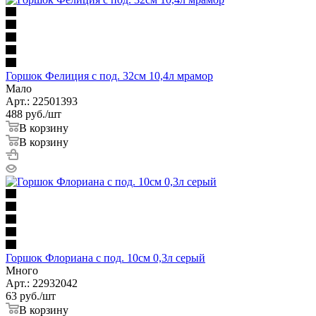
Горшок Фелиция с под. 32см 10,4л мрамор
Мало
Арт.: 22501393
488
руб.
/шт
В корзину
В корзину
Горшок Флориана с под. 10см 0,3л серый
Много
Арт.: 22932042
63
руб.
/шт
В корзину