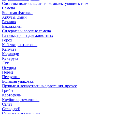
Системы полива, шланги, комплектующие к ним
Семена
Большая Фасовка
Арбузы, дыни
Базилик
Баклажаны
Сидераты и весовые семена
Газоны, травы для животных
Горох
Кабачки, патиссоны
Капуста
Кориандр
Кукуруза
Лук
Огурцы
Перец
Петрушка
Большая упаковка
Пряные и лекарственные растения, прочее
Грибы
Картофель
Клубника, земляника
Салат
Сельдерей
Столовые корнеплоды