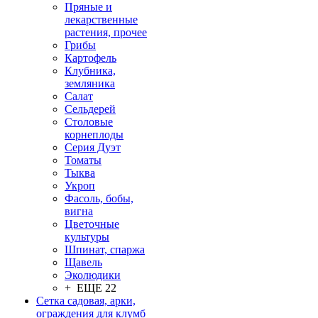
Пряные и
лекарственные
растения, прочее
Грибы
Картофель
Клубника,
земляника
Салат
Сельдерей
Столовые
корнеплоды
Серия Дуэт
Томаты
Тыква
Укроп
Фасоль, бобы,
вигна
Цветочные
культуры
Шпинат, спаржа
Щавель
Эколюдики
+ ЕЩЕ 22
Сетка садовая, арки,
ограждения для клумб