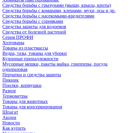
Средства борьбы с грызунами (мыши, крысы, кроты)
Средства борьбы с комарами, клещами, мухи, осы и др.
Средства борьбы с насекомыми-вредителями
Средства борьбы с сорняками
Средства защиты для водоемов
Средства от болезней растений
Серия ПРОФИ
Хозтовары
Товары из пластмассы
Ведра, тазы, товары для уборки
Кухонные принадлежности
Мусорные мешки, пакеты майка, грипперы, посуда
одноразовая
Перчатки и средства защиты
Пикник
Поилки, кормушки
Разное
Термометры
Товары для животных
Товары для консервирования
Шпагат
Акции
Новости
Как купить