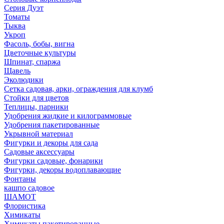
Серия Дуэт
Томаты
Тыква
Укроп
Фасоль, бобы, вигна
Цветочные культуры
Шпинат, спаржа
Щавель
Эколюдики
Сетка садовая, арки, ограждения для клумб
Стойки для цветов
Теплицы, парники
Удобрения жидкие и килограммовые
Удобрения пакетированные
Укрывной материал
Фигурки и декоры для сада
Садовые аксессуары
Фигурки садовые, фонарики
Фигурки, декоры водоплавающие
Фонтаны
кашпо садовое
ШАМОТ
Флористика
Химикаты
Химикаты пакетированные