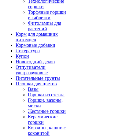
Технологические
горшки
Торфяные горшки
и таблетки
Фитолампы для
растений
Корм для домашних
питомцев
Кормовые добавки
Литература
Купон
Новогодний декор
Отпугиватели
ультразвуковые
Питательные грунты
Плошки для цветов
Вазы
Горшки из стекла
Горшки, вазоны,
миски
Жестяные горшки
Керамические
горшки
Корзины, кашпо с
коковитой