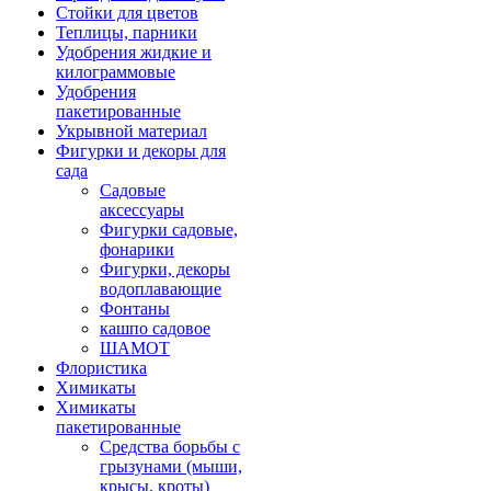
Стойки для цветов
Теплицы, парники
Удобрения жидкие и
килограммовые
Удобрения
пакетированные
Укрывной материал
Фигурки и декоры для
сада
Садовые
аксессуары
Фигурки садовые,
фонарики
Фигурки, декоры
водоплавающие
Фонтаны
кашпо садовое
ШАМОТ
Флористика
Химикаты
Химикаты
пакетированные
Средства борьбы с
грызунами (мыши,
крысы, кроты)