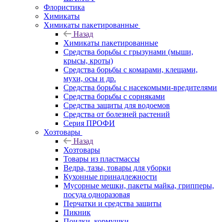
Флористика
Химикаты
Химикаты пакетированные
Назад
Химикаты пакетированные
Средства борьбы с грызунами (мыши,
крысы, кроты)
Средства борьбы с комарами, клещами,
мухи, осы и др.
Средства борьбы с насекомыми-вредителями
Средства борьбы с сорняками
Средства защиты для водоемов
Средства от болезней растений
Серия ПРОФИ
Хозтовары
Назад
Хозтовары
Товары из пластмассы
Ведра, тазы, товары для уборки
Кухонные принадлежности
Мусорные мешки, пакеты майка, грипперы,
посуда одноразовая
Перчатки и средства защиты
Пикник
Поилки, кормушки