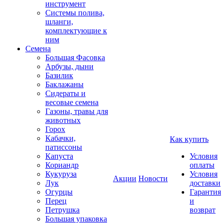
инструмент
Системы полива,
шланги,
комплектующие к
ним
Семена
Большая Фасовка
Арбузы, дыни
Базилик
Баклажаны
Сидераты и
весовые семена
Газоны, травы для
животных
Горох
Кабачки,
Как купить
патиссоны
Капуста
Условия
Кориандр
оплаты
Кукуруза
Условия
Акции
Новости
Лук
доставки
Огурцы
Гарантия
Перец
и
Петрушка
возврат
Большая упаковка