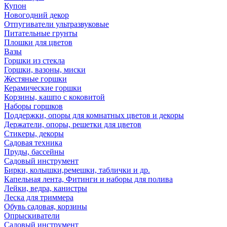
Купон
Новогодний декор
Отпугиватели ультразвуковые
Питательные грунты
Плошки для цветов
Вазы
Горшки из стекла
Горшки, вазоны, миски
Жестяные горшки
Керамические горшки
Корзины, кашпо с коковитой
Наборы горшков
Поддержки, опоры для комнатных цветов и декоры
Держатели, опоры, решетки для цветов
Стикеры, декоры
Садовая техника
Пруды, бассейны
Садовый инструмент
Бирки, колышки,ремешки, таблички и др.
Капельная лента, Фитинги и наборы для полива
Лейки, ведра, канистры
Леска для триммера
Обувь садовая, корзины
Опрыскиватели
Садовый инструмент