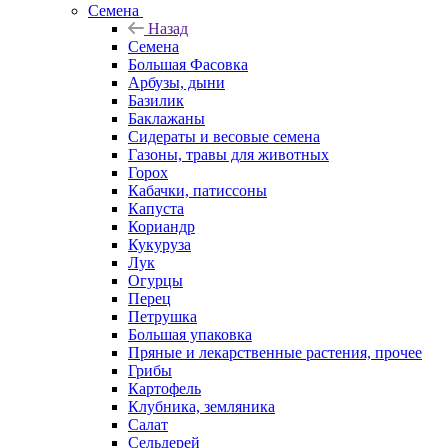
Семена
Назад
Семена
Большая Фасовка
Арбузы, дыни
Базилик
Баклажаны
Сидераты и весовые семена
Газоны, травы для животных
Горох
Кабачки, патиссоны
Капуста
Кориандр
Кукуруза
Лук
Огурцы
Перец
Петрушка
Большая упаковка
Пряные и лекарственные растения, прочее
Грибы
Картофель
Клубника, земляника
Салат
Сельдерей